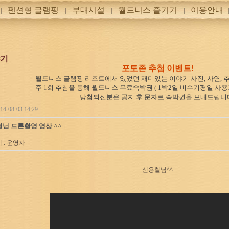
펜션형 글램핑
부대시설
월드니스 즐기기
이용안내
|
|
|
|
기
포토존 추첨 이벤트!
월드니스 글램핑 리조트에서 있었던 재미있는 이야기 사진, 사연, 
주 1회 추첨을 통해 월드니스 무료숙박권 ( 1박2일 비수기평일 사용
당첨되신분은 공지 후 문자로 숙박권을 보내드립니
4-08-03 14:29
님 드론촬영 영상 ^^
 :
운영자
신용철님^^