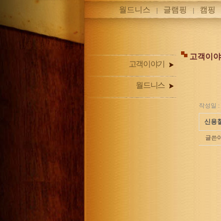
월드니스
글램핑
캠핑
|
|
고객이야
고객이야기
월드니스
작성일 : 1
신용철
글쓴이